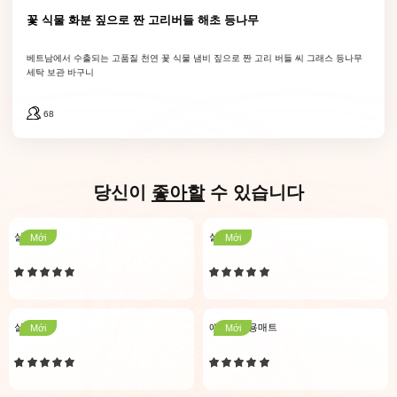
꽃 식물 화분 짚으로 짠 고리버들 해초 등나무
베트남에서 수출되는 고품질 천연 꽃 식물 냄비 짚으로 짠 고리 버들 씨 그래스 등나무
세탁 보관 바구니
68
당신이
좋아할
수 있습니다
실내매트
실내매트
Mới
Mới
실내매트
애완동물용매트
Mới
Mới