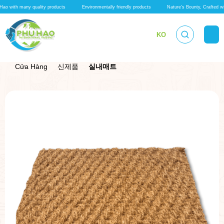
Hao with many quality products
Environmentally friendly products
Nature's Bounty, Crafted w
KO
실내매트
Cửa Hàng
신제품