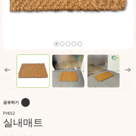
공유하기
PH012
실내매트