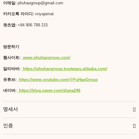
이메일
:
phuhaogroup@gmail.com
카카오톡 아이디
:
vnyajamat
왓츠앱
:
+84 906 789 215
방문하기
웹사이트:
www.phuhaogroup.com/
알리바바:
https://phuhaogroup.trustpass.alibaba.com/
유튜브
:
https://www.youtube.com/@FuHaoGroup
네이버
:
https://blog.naver.com/diana246
명세서
인증